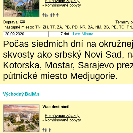
-
Poznávacie zájazdy
-
Kombinované pobyty
Doprava:
Termíny o
nástupné miesto: TN, ZH, TT, ZA, PB, PD, NR, BA, NM, BB, PE, TO, PN
20.09.2026
7 dní
Last Minute
Počas siedmich dní na okružn
skvosty ako srbský Novi Sad, n
Kotorska, Mostar, Sarajevo pre
pútnické miesto Medjugorie.
Východný Balkán
Viac destinácií
-
Poznávacie zájazdy
-
Kombinované pobyty