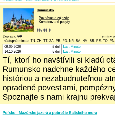
Rumunsko
-
Poznávacie zájazdy
-
Kombinované pobyty
Doprava:
Termíny o
nástupné miesto: TN, ZH, TT, ZA, PB, PD, NR, BA, NM, BB, PE, TO, PN
09.09.2026
5 dní
Last Minute
14.10.2026
5 dní
Last Minute
Tí, ktorí ho navštívili si kladú 
Rumunsko nadchne každého ces
históriou a nezabudnuteľnou a
opradené povesťami, pompézny 
Spoznajte s nami krajnu prekva
Poľsko - Mazúrske jazerá a pobrežie Baltského mora