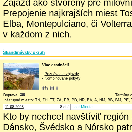
Zájazd ako stvorený pre milovní
Prepojenie najkrajších miest To
Elba, Montepulciano, či Volterr
v každom z nich.
Škandinávsky okruh
Viac destinácií
-
Poznávacie zájazdy
-
Kombinované pobyty
Doprava:
Termíny o
nástupné miesto: TN, ZH, TT, ZA, PB, PD, NR, BA, A, NM, BB, BM, PE,
11.08.2026
8 dní
Last Minute
Kto by nechcel navštíviť región
Dánsko, Švédsko a Nórsko patr