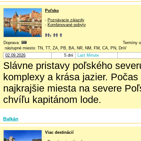
Poľsko
-
Poznávacie zájazdy
-
Kombinované pobyty
Doprava:
Termíny o
nástupné miesto: TN, TT, ZA, PB, BA, NR, NM, FM, CA, PN, DnV
02.09.2026
5 dní
Last Minute
Slávne pristavy poľského severu
komplexy a krása jazier. Počas
najkrajšie miesta na severe Poľ
chvíľu kapitánom lode.
Balkán
Viac destinácií