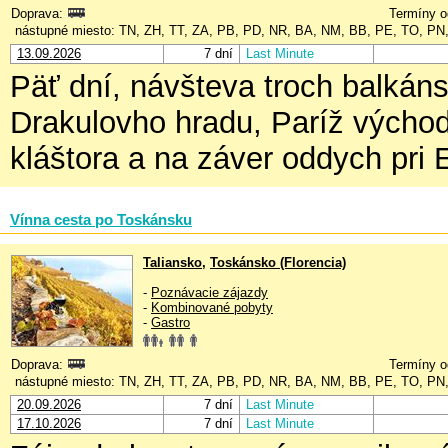
Doprava:
Termíny o
nástupné miesto: TN, ZH, TT, ZA, PB, PD, NR, BA, NM, BB, PE, TO, PN
13.09.2026
7 dní
Last Minute
Päť dní, návšteva troch balkáns
Drakulovho hradu, Paríž výcho
kláštora a na záver oddych pri
Vínna cesta po Toskánsku
Taliansko
,
Toskánsko (Florencia)
-
Poznávacie zájazdy
-
Kombinované pobyty
-
Gastro
Doprava:
Termíny o
nástupné miesto: TN, ZH, TT, ZA, PB, PD, NR, BA, NM, BB, PE, TO, PN
20.09.2026
7 dní
Last Minute
17.10.2026
7 dní
Last Minute