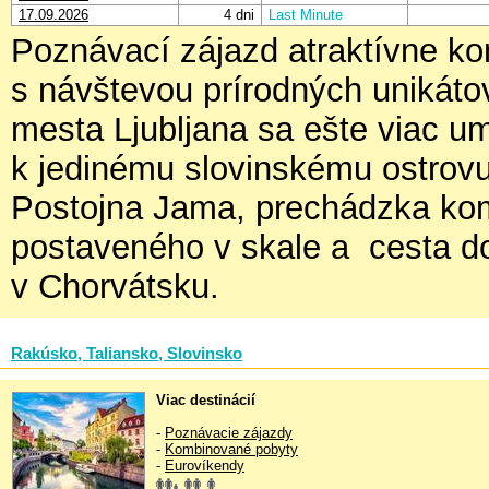
17.09.2026
4 dni
Last Minute
Poznávací zájazd atraktívne ko
s návštevou prírodných unikát
mesta Ljubljana sa ešte viac u
k jedinému slovinskému ostrovu
Postojna Jama, prechádzka ko
postaveného v skale a cesta do
v Chorvátsku.
Rakúsko, Taliansko, Slovinsko
Viac destinácií
-
Poznávacie zájazdy
-
Kombinované pobyty
-
Eurovíkendy