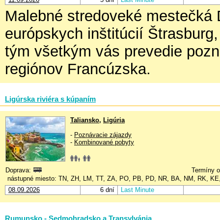
Malebné stredoveké mestečká Di
európskych inštitúcií Štrasburg
tým všetkým vás prevedie pozná
regiónov Francúzska.
Ligúrska riviéra s kúpaním
Taliansko
,
Ligúria
-
Poznávacie zájazdy
-
Kombinované pobyty
Doprava:
Termíny o
nástupné miesto: TN, ZH, LM, TT, ZA, PO, PB, PD, NR, BA, NM, RK, KE
08.09.2026
6 dní
Last Minute
Rumunsko - Sedmohradsko a Transylvánia