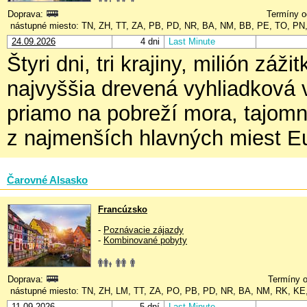
Doprava:
Termíny o
nástupné miesto: TN, ZH, TT, ZA, PB, PD, NR, BA, NM, BB, PE, TO, PN
24.09.2026
4 dni
Last Minute
Štyri dni, tri krajiny, milión záž
najvyššia drevená vyhliadková
priamo na pobreží mora, tajomná
z najmenších hlavných miest E
Čarovné Alsasko
Francúzsko
-
Poznávacie zájazdy
-
Kombinované pobyty
Doprava:
Termíny o
nástupné miesto: TN, ZH, LM, TT, ZA, PO, PB, PD, NR, BA, NM, RK, KE
11.09.2026
5 dní
Last Minute