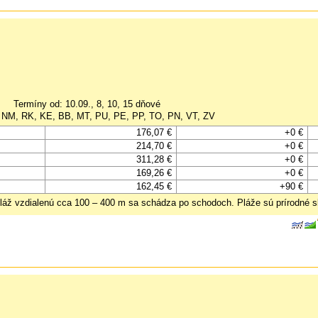
Termíny od: 10.09., 8, 10, 15 dňové
, NM, RK, KE, BB, MT, PU, PE, PP, TO, PN, VT, ZV
176,07 €
+0 €
214,70 €
+0 €
311,28 €
+0 €
169,26 €
+0 €
162,45 €
+90 €
ž vzdialenú cca 100 – 400 m sa schádza po schodoch. Pláže sú prírodné ska