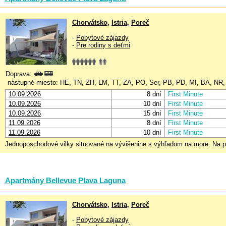
Chorvátsko
,
Istria
,
Poreč
-
Pobytové zájazdy
-
Pre rodiny s deťmi
Doprava:
nástupné miesto: HE, TN, ZH, LM, TT, ZA, PO, Ser, PB, PD, MI, BA, NR
10.09.2026
8 dní
First Minute
10.09.2026
10 dní
First Minute
10.09.2026
15 dní
First Minute
11.09.2026
8 dní
First Minute
11.09.2026
10 dní
First Minute
Jednoposchodové vilky situované na vývišenine s výhľadom na more. Na plá
Apartmány Bellevue Plava Laguna
Chorvátsko
,
Istria
,
Poreč
-
Pobytové zájazdy