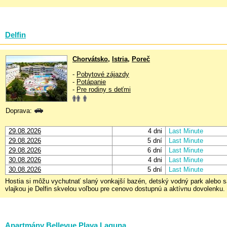
Delfin
Chorvátsko
,
Istria
,
Poreč
-
Pobytové zájazdy
-
Potápanie
-
Pre rodiny s deťmi
Doprava:
29.08.2026
4 dni
Last Minute
29.08.2026
5 dní
Last Minute
29.08.2026
6 dní
Last Minute
30.08.2026
4 dni
Last Minute
30.08.2026
5 dní
Last Minute
Hostia si môžu vychutnať slaný vonkajší bazén, detský vodný park alebo 
vlajkou je Delfin skvelou voľbou pre cenovo dostupnú a aktívnu dovolenku.
Apartmány Bellevue Plava Laguna