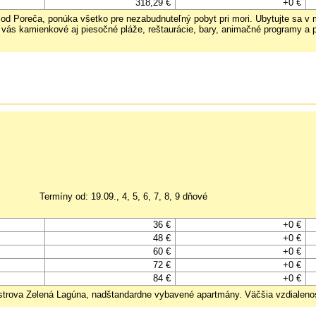
318,29 €
+0 €
od Poreča, ponúka všetko pre nezabudnuteľný pobyt pri mori. Ubytujte sa v
vás kamienkové aj piesočné pláže, reštaurácie, bary, animačné programy a prak
Termíny od: 19.09., 4, 5, 6, 7, 8, 9 dňové
36 €
+0 €
48 €
+0 €
60 €
+0 €
72 €
+0 €
84 €
+0 €
ostrova Zelená Lagúna, nadštandardne vybavené apartmány. Väčšia vzdialenos