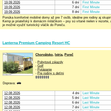
19.09.2026
6 dní
First Minute
19.09.2026
7 dní
First Minute
19.09.2026
8 dní
First Minute
Ponúka komfortné mobilné domy až pre 7 osôb, ideálne pre rodiny aj skupi
Kemp je priateľský k domácim miláčikom – psy sú vítané nielen v rezorte, 
je možné využiť turistický vláčik do Poreču.
Lanterna Premium Camping Resort HC
Chorvátsko
,
Istria
,
Poreč
-
Pobytové zájazdy
-
Golf
-
Potápanie
-
Pre rodiny s deťmi
Doprava:
12.08.2026
4 dni
Last Minute
12.08.2026
5 dní
Last Minute
12.08.2026
6 dní
Last Minute
12.08.2026
7 dní
Last Minute