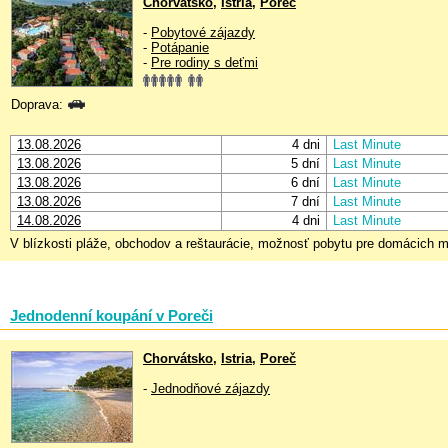
Chorvátsko
,
Istria
,
Poreč
-
Pobytové zájazdy
-
Potápanie
-
Pre rodiny s deťmi
Doprava:
13.08.2026
4 dni
Last Minute
13.08.2026
5 dní
Last Minute
13.08.2026
6 dní
Last Minute
13.08.2026
7 dní
Last Minute
14.08.2026
4 dni
Last Minute
V blízkosti pláže, obchodov a reštaurácie, možnosť pobytu pre domácich 
Jednodenní koupání v Poreči
Chorvátsko
,
Istria
,
Poreč
-
Jednodňové zájazdy