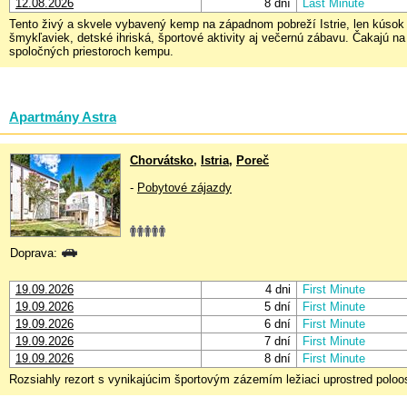
12.08.2026
8 dní
Last Minute
Tento živý a skvele vybavený kemp na západnom pobreží Istrie, len kúsok 
šmykľaviek, detské ihriská, športové aktivity aj večernú zábavu. Čakajú na 
spoločných priestoroch kempu.
Apartmány Astra
Chorvátsko
,
Istria
,
Poreč
-
Pobytové zájazdy
Doprava:
19.09.2026
4 dni
First Minute
19.09.2026
5 dní
First Minute
19.09.2026
6 dní
First Minute
19.09.2026
7 dní
First Minute
19.09.2026
8 dní
First Minute
Rozsiahly rezort s vynikajúcim športovým zázemím ležiaci uprostred polo