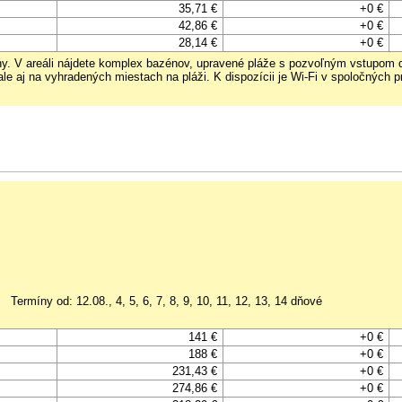
35,71 €
+0 €
42,86 €
+0 €
28,14 €
+0 €
ny. V areáli nájdete komplex bazénov, upravené pláže s pozvoľným vstupom do
ale aj na vyhradených miestach na pláži. K dispozícii je Wi-Fi v spoločných
Termíny od: 12.08., 4, 5, 6, 7, 8, 9, 10, 11, 12, 13, 14 dňové
141 €
+0 €
188 €
+0 €
231,43 €
+0 €
274,86 €
+0 €