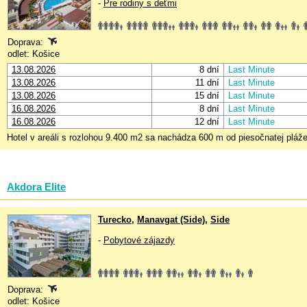
-
Pre rodiny s deťmi
Doprava:
odlet: Košice
13.08.2026
8 dní
Last Minute
13.08.2026
11 dní
Last Minute
13.08.2026
15 dní
Last Minute
16.08.2026
8 dní
Last Minute
16.08.2026
12 dní
Last Minute
Hotel v areáli s rozlohou 9.400 m2 sa nachádza 600 m od piesočnatej plá
Akdora Elite
Turecko
,
Manavgat (Side)
,
Side
-
Pobytové zájazdy
Doprava:
odlet: Košice