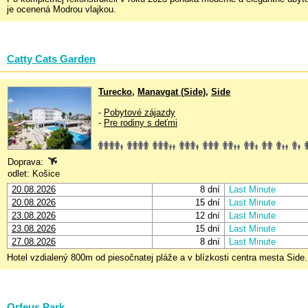
je ocenená Modrou vlajkou.
Catty Cats Garden
Turecko
,
Manavgat (Side)
,
Side
-
Pobytové zájazdy
-
Pre rodiny s deťmi
Doprava:
odlet: Košice
20.08.2026
8 dní
Last Minute
20.08.2026
15 dní
Last Minute
23.08.2026
12 dní
Last Minute
23.08.2026
15 dní
Last Minute
27.08.2026
8 dní
Last Minute
Hotel vzdialený 800m od piesočnatej pláže a v blízkosti centra mesta Side.
Orfeus Park