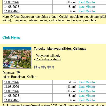
11.08.2026
11 dní
Last Minute
14.08.2026
8 dní
Last Minute
14.08.2026
8 dní
Last Minute
Hotel Orfeus Queen sa nachádza v časti Colakli, neďaleko piesočnatej pláž
rokov), minidisco, detské ihrisko, stolný tenis, vodné športy na pláži.
Club Nena
Turecko
,
Manavgat (Side)
,
Kizilagac
-
Pobytové zájazdy
-
Pre rodiny s deťmi
Doprava:
odlet: Bratislava, Košice
11.08.2026
4 dni
Last Minute
11.08.2026
11 dní
Last Minute
11.08.2026
11 dní
Last Minute
14.08.2026
8 dní
Last Minute
14.08.2026
8 dní
Last Minute
Po kompletnej rekonštrukcii v roku 2023 ponúka moderné a elegantné uby