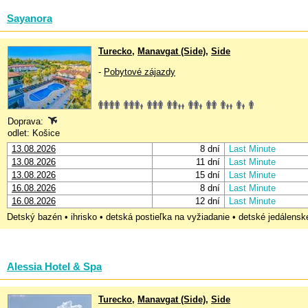
Sayanora
Turecko
,
Manavgat (Side)
,
Side
-
Pobytové zájazdy
Doprava:
odlet: Košice
13.08.2026
8 dní
Last Minute
13.08.2026
11 dní
Last Minute
13.08.2026
15 dní
Last Minute
16.08.2026
8 dní
Last Minute
16.08.2026
12 dní
Last Minute
Detský bazén • ihrisko • detská postieľka na vyžiadanie • detské jedálenské
Alessia Hotel & Spa
Turecko
,
Manavgat (Side)
,
Side