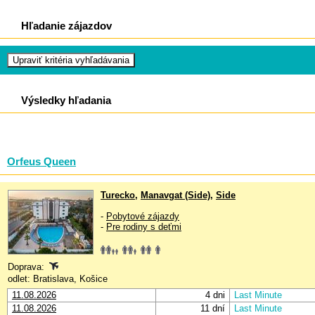
Hľadanie zájazdov
Výsledky hľadania
Orfeus Queen
Turecko
,
Manavgat (Side)
,
Side
-
Pobytové zájazdy
-
Pre rodiny s deťmi
Doprava:
odlet: Bratislava, Košice
11.08.2026
4 dni
Last Minute
11.08.2026
11 dní
Last Minute