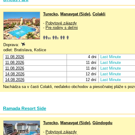
Turecko
,
Manavgat (Side)
,
Colakli
-
Pobytové zájazdy
-
Pre rodiny s deťmi
Doprava:
odlet: Bratislava, Košice
11.08.2026
4 dni
Last Minute
11.08.2026
11 dní
Last Minute
11.08.2026
11 dní
Last Minute
14.08.2026
12 dní
Last Minute
14.08.2026
12 dní
Last Minute
Nachádza sa v časti Colakli, neďaleko obchodov a piesočnatej pláže s p
Ramada Resort Side
Turecko
,
Manavgat (Side)
,
Gündogdu
-
Pobytové zájazdy