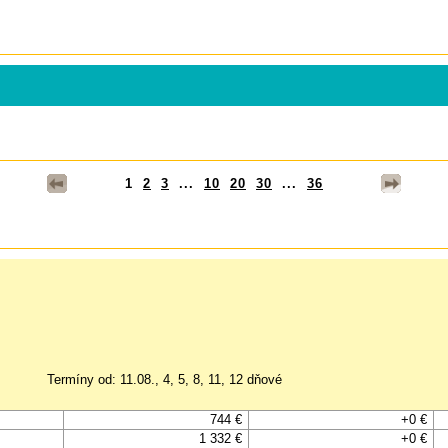
1
2
3
...
10
20
30
...
36
Termíny od: 11.08., 4, 5, 8, 11, 12 dňové
744 €
+0 €
1 332 €
+0 €