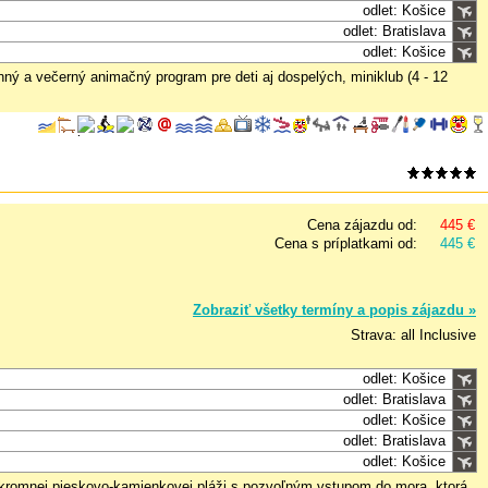
odlet: Košice
odlet: Bratislava
odlet: Košice
nný a večerný animačný program pre deti aj dospelých, miniklub (4 - 12
Cena zájazdu od:
445 €
Cena s príplatkami od:
445 €
Zobraziť všetky termíny a popis zájazdu »
Strava: all Inclusive
odlet: Košice
odlet: Bratislava
odlet: Košice
odlet: Bratislava
odlet: Košice
úkromnej pieskovo-kamienkovej pláži s pozvoľným vstupom do mora, ktorá