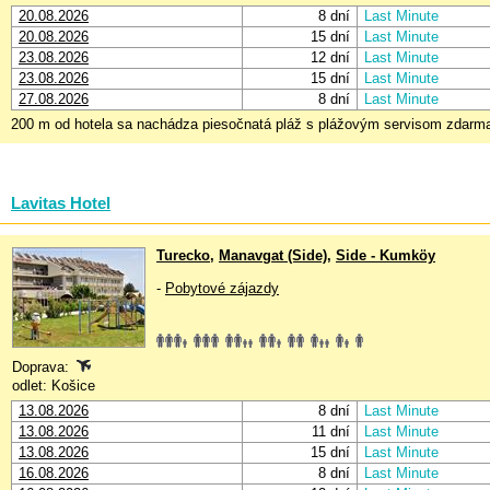
20.08.2026
8 dní
Last Minute
20.08.2026
15 dní
Last Minute
23.08.2026
12 dní
Last Minute
23.08.2026
15 dní
Last Minute
27.08.2026
8 dní
Last Minute
200 m od hotela sa nachádza piesočnatá pláž s plážovým servisom zdarma.
Lavitas Hotel
Turecko
,
Manavgat (Side)
,
Side - Kumköy
-
Pobytové zájazdy
Doprava:
odlet: Košice
13.08.2026
8 dní
Last Minute
13.08.2026
11 dní
Last Minute
13.08.2026
15 dní
Last Minute
16.08.2026
8 dní
Last Minute