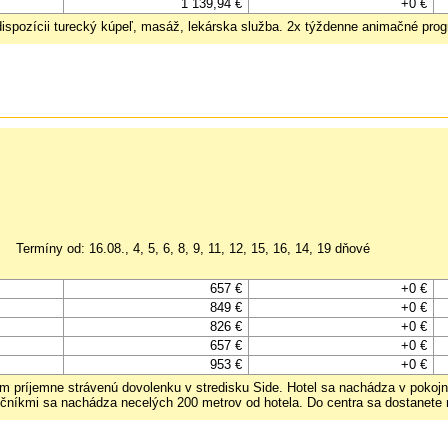
1 139,94 €
+0 €
dispozícii turecký kúpeľ, masáž, lekárska služba. 2x týždenne animačné pro
Termíny od: 16.08., 4, 5, 6, 8, 9, 11, 12, 15, 16, 14, 19 dňové
657 €
+0 €
849 €
+0 €
826 €
+0 €
657 €
+0 €
953 €
+0 €
 príjemne strávenú dovolenku v stredisku Side. Hotel sa nachádza v pokojnej
nečníkmi sa nachádza necelých 200 metrov od hotela. Do centra sa dostanete