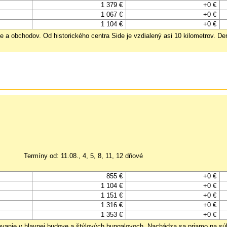
1 379 €
+0 €
1 067 €
+0 €
1 104 €
+0 €
e a obchodov. Od historického centra Side je vzdialený asi 10 kilometrov. De
Termíny od: 11.08., 4, 5, 8, 11, 12 dňové
855 €
+0 €
1 104 €
+0 €
1 151 €
+0 €
1 316 €
+0 €
1 353 €
+0 €
tovanie v hlavnej budove a štýlových bungalovoch. Nachádza sa priamo na s