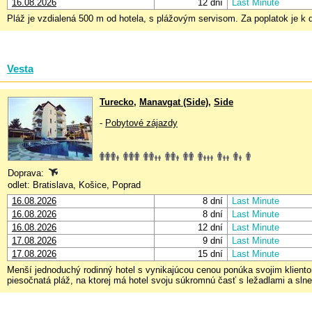
16.08.2026
12 dní
Last Minute
Pláž je vzdialená 500 m od hotela, s plážovým servisom. Za poplatok je k 
Vesta
Turecko
,
Manavgat (Side)
,
Side
-
Pobytové zájazdy
Doprava:
odlet: Bratislava, Košice, Poprad
16.08.2026
8 dní
Last Minute
16.08.2026
8 dní
Last Minute
16.08.2026
12 dní
Last Minute
17.08.2026
9 dní
Last Minute
17.08.2026
15 dní
Last Minute
Menší jednoduchý rodinný hotel s vynikajúcou cenou ponúka svojim klientom
piesočnatá pláž, na ktorej má hotel svoju súkromnú časť s ležadlami a sl