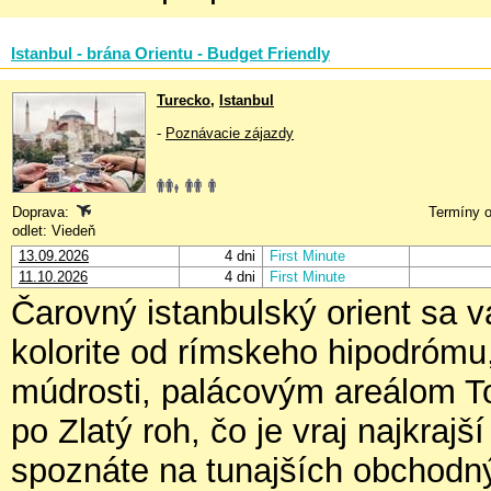
Istanbul - brána Orientu - Budget Friendly
Turecko
,
Istanbul
-
Poznávacie zájazdy
Doprava:
Termíny o
odlet: Viedeň
13.09.2026
4 dni
First Minute
11.10.2026
4 dni
First Minute
Čarovný istanbulský orient sa 
kolorite od rímskeho hipodrómu
múdrosti, palácovým areálom Top
po Zlatý roh, čo je vraj najkraj
spoznáte na tunajších obchodný