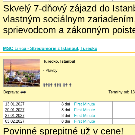
Skvelý 7-dňový zájazd do Istanb
vlastným sociálnym zariadením,
sprievodcom a zákonným poist
MSC Lirica - Stredomorie z Istanbul, Turecko
Turecko
,
Istanbul
-
Plavby
Doprava:
Termíny od: 13
13.01.2027
8 dní
First Minute
20.01.2027
8 dní
First Minute
27.01.2027
8 dní
First Minute
03.02.2027
8 dní
First Minute
Povinné sprepitné už v cene!