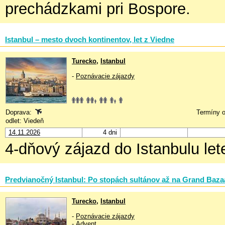
prechádzkami pri Bospore.
Istanbul – mesto dvoch kontinentov, let z Viedne
Turecko
,
Istanbul
-
Poznávacie zájazdy
Doprava:
Termíny o
odlet: Viedeň
14.11.2026
4 dni
4-dňový zájazd do Istanbulu let
Predvianočný Istanbul: Po stopách sultánov až na Grand Baza
Turecko
,
Istanbul
-
Poznávacie zájazdy
-
Advent