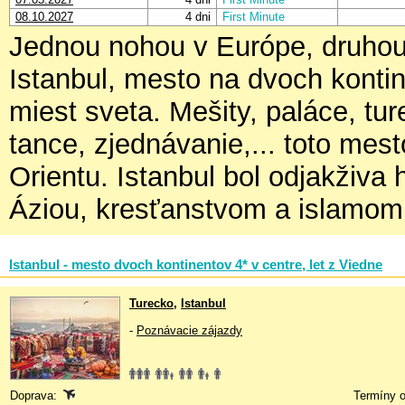
08.10.2027
4 dni
First Minute
Jednou nohou v Európe, druhou 
Istanbul, mesto na dvoch konti
miest sveta. Mešity, paláce, tu
tance, zjednávanie,... toto mes
Orientu. Istanbul bol odjakživa
Áziou, kresťanstvom a islamom
Istanbul - mesto dvoch kontinentov 4* v centre, let z Viedne
Turecko
,
Istanbul
-
Poznávacie zájazdy
Doprava:
Termíny o