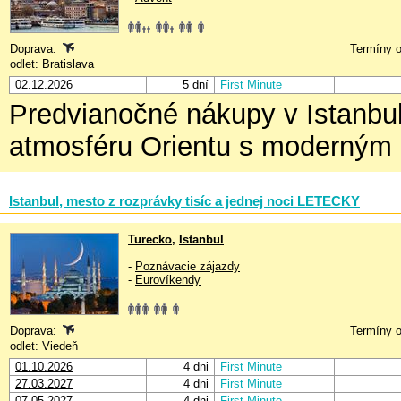
Doprava:
Termíny o
odlet: Bratislava
02.12.2026
5 dní
First Minute
Predvianočné nákupy v Istanbul
atmosféru Orientu s moderným
Istanbul, mesto z rozprávky tisíc a jednej noci LETECKY
Turecko
,
Istanbul
-
Poznávacie zájazdy
-
Eurovíkendy
Doprava:
Termíny o
odlet: Viedeň
01.10.2026
4 dni
First Minute
27.03.2027
4 dni
First Minute
07.05.2027
4 dni
First Minute