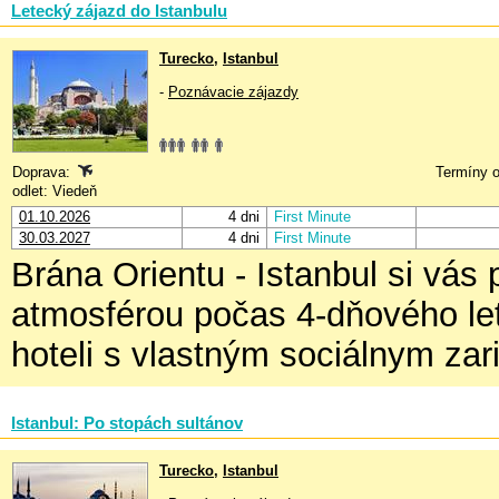
Letecký zájazd do Istanbulu
Turecko
,
Istanbul
-
Poznávacie zájazdy
Doprava:
Termíny o
odlet: Viedeň
01.10.2026
4 dni
First Minute
30.03.2027
4 dni
First Minute
Brána Orientu - Istanbul si vás
atmosférou počas 4-dňového le
hoteli s vlastným sociálnym zar
Istanbul: Po stopách sultánov
Turecko
,
Istanbul