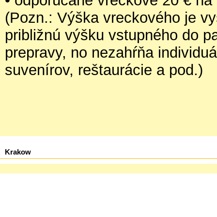
• odporúčané vreckové 20 € na
(Pozn.: Výška vreckového je v
približnú výšku vstupného do pa
prepravy, no nezahŕňa individu
suvenírov, reštaurácie a pod.)
Krakow