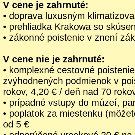
V cene je zahrnuté:
• doprava luxusným klimatizo
• prehliadka Krakowa so skús
• zákonné poistenie v znení zá
V cene nie je zahrnuté:
• komplexné cestovné poistenie
zvýhodnených podmienok v pois
rokov, 4,20 € / deň nad 70 roko
• prípadné vstupy do múzeí, pa
• poplatok za miestenku (môžete
od 5 €