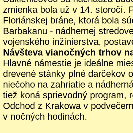
zmienka bola už v 14. storočí. 
Floriánskej bráne, ktorá bola 
Barbakanu - nádhernej stredove
vojenského inžinierstva, postav
Návšteva vianočných trhov n
Hlavné námestie je ideálne mie
drevené stánky plné darčekov o
niečoho na zahriatie a nádhern
tiež koná sprievodný program, 
Odchod z Krakowa v podvečern
v nočných hodinách.