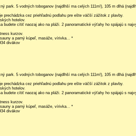
žný park. 5 vodných toboganov (najdlhší ma celých 111m!), 105 m dlhá (naj
je prechádzka cez priehľadnú podlahu pre ešte väčší zážitok z plavby.
ských hotelov.
 budete cítiť naozaj ako na pláži. 2 panoramatické výťahy ho spájajú s najv
tness kurzov.
sauny a parný kúpeľ, masáže, vírivka... *
934 divákov
žný park. 5 vodných toboganov (najdlhší ma celých 111m!), 105 m dlhá (naj
je prechádzka cez priehľadnú podlahu pre ešte väčší zážitok z plavby.
ských hotelov.
 budete cítiť naozaj ako na pláži. 2 panoramatické výťahy ho spájajú s najv
tness kurzov.
sauny a parný kúpeľ, masáže, vírivka... *
934 divákov