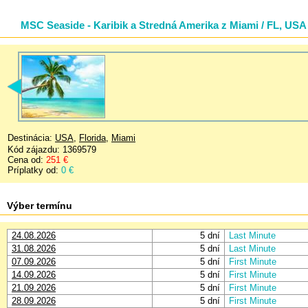
MSC Seaside - Karibik a Stredná Amerika z Miami / FL, USA
Destinácia:
USA
,
Florida
,
Miami
Kód zájazdu: 1369579
Cena od:
251 €
Príplatky od:
0 €
Výber termínu
24.08.2026
5 dní
Last Minute
31.08.2026
5 dní
Last Minute
07.09.2026
5 dní
First Minute
14.09.2026
5 dní
First Minute
21.09.2026
5 dní
First Minute
28.09.2026
5 dní
First Minute