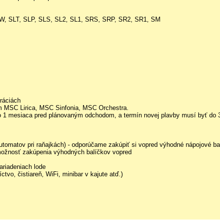
LW, SLT, SLP, SLS, SL2, SL1, SRS, SRP, SR2, SR1, SM
ráciách
rem MSC Lirica, MSC Sinfonia, MSC Orchestra.
do 1 mesiaca pred plánovaným odchodom, a termín novej plavby musí byť do 
omatov pri raňajkách) - odporúčame zakúpiť si vopred výhodné nápojové ba
- možnosť zakúpenia výhodných balíčkov vopred
ariadeniach lode
tvo, čistiareň, WiFi, minibar v kajute atď.)