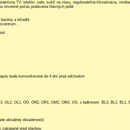
tívna TV, telefón, safe, sušič na vlasy, regulovateľná klimatizácia, minibar 
hou otvorené počas podávania hlavných jedál
, bazény a ležadlá
scentrum ...
rií
 kajuty bude komunikované do 4 dní pred odchodom
L1, OL3, OL2, OL1, OO, OR2, OR1, OM2, OM1, OS; s balkónom BL3, BL2, BL1
ade aktuálnej obsadenosti)
ak zakúpené pred plavbou