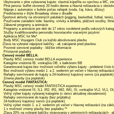
Ubytovanie v plne vybavenej kajute: vlastná kúpeľňa so sprchou a WC, interak
Plná penzia: buffet otvorený 20 hodín denne a hlavná reštaurácia s obslu
Nápoje z automatov v bufete počas raňajok (voda, čaj, káva, džúsy)
Predstavenia v štýle Broadway show v divadle
Športové aktivity na otvorených palubách (jogging, basketbal, futbal, tenis)
Používanie zariadení lode: bazény, vírivky a lehátka, plážové osušky, fitne
Zábavné programy a animácie
Programy a animácie pre deti do 17 rokov rozdelené podľa vekových kategó
Služby kvalifikovaného personálu hovoriaceho viacerými jazykmi
Aplikácia MSC for Me*
Body MSC Voyagers Club za každú absolvovanú plavbu
Zľava na vybrané nápojové balíčky - ak zakúpené pred plavbou
Povinné servisné poplatky - bližšie informácie
Prístavné poplatky
Cenový model BELLA:
Plavby MSC cenový model BELLA experience
Kategórie vnútorná IB, vonkajšia OB, s balkónom BB
Garantovaná kajuta bez možnosti voľného výberu kajuty - pridelené číslo
Bez možnosti výberu medzi 1. a 2. sedením pri večeri v hlavnej reštaurácii
Raňajky servírované do kajuty a 24-hodinový kajutový servis (za poplatok)
Zmena plavby (za poplatok)
Cenový model FANTASTICA:
Plavby MSC cenový model FANTASTICA experience
Kategórie vnútorné IS, IL1, IR2, IR1, IM2, IM1, IS; vonkajšie VL2, V
Voľný výber kajuty vybranej kategórie (v rámci aktuálnej obsadenosti)
Raňajky servírované do kajuty (bez príplatku)
24-hodinový kajutový servis (za poplatok)
Voľný výber medzi 1. a 2. sedením pri večeri v hlavnej reštaurácii (na zákl
1 x možnosť zmeny plavby bez poplatku **
Zľava 20% na vybrané balíčky stravovania v prémiových reštauráciách - 