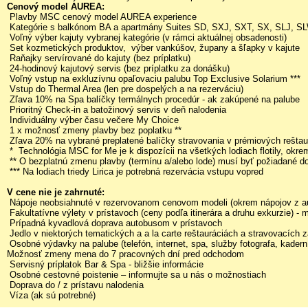
Cenový model AUREA:
Plavby MSC cenový model AUREA experience
Kategórie s balkónom BA a apartmány Suites SD, SXJ, SXT, SX, SLJ, S
Voľný výber kajuty vybranej kategórie (v rámci aktuálnej obsadenosti)
Set kozmetických produktov, výber vankúšov, župany a šľapky v kajute
Raňajky servírované do kajuty (bez príplatku)
24-hodinový kajutový servis (bez príplatku za donášku)
Voľný vstup na exkluzívnu opaľovaciu palubu Top Exclusive Solarium ***
Vstup do Thermal Area (len pre dospelých a na rezerváciu)
Zľava 10% na Spa balíčky termálnych procedúr - ak zakúpené na palube
Prioritný Check-in a batožinový servis v deň nalodenia
Individuálny výber času večere My Choice
1 x možnosť zmeny plavby bez poplatku **
Zľava 20% na vybrané preplatené balíčky stravovania v prémiových reštau
* Technológia MSC for Me je k dispozícii na všetkých lodiach flotily, ok
** O bezplatnú zmenu plavby (termínu a/alebo lode) musí byť požiadané 
*** Na lodiach triedy Lirica je potrebná rezervácia vstupu vopred
V cene nie je zahrnuté:
Nápoje neobsiahnuté v rezervovanom cenovom modeli (okrem nápojov z aut
Fakultatívne výlety v prístavoch (ceny podľa itinerára a druhu exkurzie) 
Prípadná kyvadlová doprava autobusom v prístavoch
Jedlo v niektorých tematických a a la carte reštauráciách a stravovacích z
Osobné výdavky na palube (telefón, internet, spa, služby fotografa, kaderníc
Možnosť zmeny mena do 7 pracovných dní pred odchodom
Servisný príplatok Bar & Spa - bližšie informácie
Osobné cestovné poistenie – informujte sa u nás o možnostiach
Doprava do / z prístavu nalodenia
Víza (ak sú potrebné)