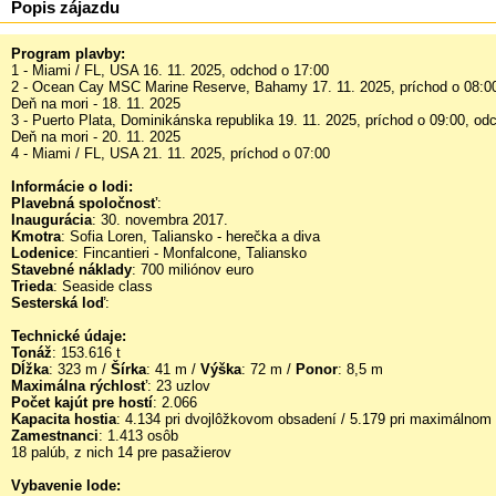
Popis zájazdu
Program plavby:
1 - Miami / FL, USA 16. 11. 2025, odchod o 17:00
2 - Ocean Cay MSC Marine Reserve, Bahamy 17. 11. 2025, príchod o 08:00
Deň na mori - 18. 11. 2025
3 - Puerto Plata, Dominikánska republika 19. 11. 2025, príchod o 09:00, od
Deň na mori - 20. 11. 2025
4 - Miami / FL, USA 21. 11. 2025, príchod o 07:00
Informácie o lodi:
Plavebná spoločnosť
:
Inaugurácia
: 30. novembra 2017.
Kmotra
: Sofia Loren, Taliansko - herečka a diva
Lodenice
: Fincantieri - Monfalcone, Taliansko
Stavebné náklady
: 700 miliónov euro
Trieda
: Seaside class
Sesterská loď
:
Technické údaje:
Tonáž
: 153.616 t
Dĺžka
: 323 m /
Šírka
: 41 m /
Výška
: 72 m /
Ponor
: 8,5 m
Maximálna rýchlosť
: 23 uzlov
Počet kajút pre hostí
: 2.066
Kapacita hostia
: 4.134 pri dvojlôžkovom obsadení / 5.179 pri maximálnom
Zamestnanci
: 1.413 osôb
18 palúb, z nich 14 pre pasažierov
Vybavenie lode: