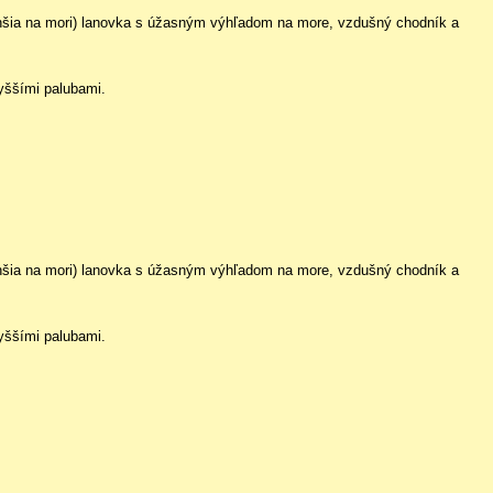
dlhšia na mori) lanovka s úžasným výhľadom na more, vzdušný chodník a
yššími palubami.
dlhšia na mori) lanovka s úžasným výhľadom na more, vzdušný chodník a
yššími palubami.