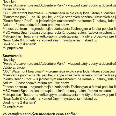
Novinky:
"Forest Aquaventure and Adventure Park" - viacpodlažný vodný a dobrodru
ďalšie atrakcie
"360° Waterfront boardwalk" – promenáda okolo celej lode, ktorej súčasťou 
"Panorama pool" – na 16. palube, v štýle strešných bazénov luxusných ázij
"South Beach Pool" – s jedinečným umiestnením na korme 7. paluby, kde sa
Atrium - 2-poschodové átrium pre Live-show
Fitness centrum – najmodernejšie zariadenia Technogym a široká ponuka fi
MSC Aurea Spa - thalassoterapia, soláriá, beauty salón, ľadová miestnosť, 
Metropolitan Theatre - s veľkolepými predstaveniami v štýle Broadway pre 
News Café & Comedy - s komediálnymi vystúpeniami stand up
Bowling - s 2 dráhami*
*S príplatkom
Stravovanie:
Novinky:
"Forest Aquaventure and Adventure Park" - viacpodlažný vodný a dobrodru
ďalšie atrakcie
"360° Waterfront boardwalk" – promenáda okolo celej lode, ktorej súčasťou 
"Panorama pool" – na 16. palube, v štýle strešných bazénov luxusných ázij
"South Beach Pool" – s jedinečným umiestnením na korme 7. paluby, kde sa
Atrium - 2-poschodové átrium pre Live-show
Fitness centrum – najmodernejšie zariadenia Technogym a široká ponuka fi
MSC Aurea Spa - thalassoterapia, soláriá, beauty salón, ľadová miestnosť, 
Metropolitan Theatre - s veľkolepými predstaveniami v štýle Broadway pre 
News Café & Comedy - s komediálnymi vystúpeniami stand up
Bowling - s 2 dráhami*
*S príplatkom
Vo všetkých cenových modeloch cena zahŕňa: