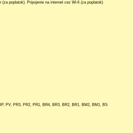
(za poplatok). Pripojenie na internet cez Wi-fi (za poplatok)
, BP, PV, PR3, PR2, PR1, BR4, BR3, BR2, BR1, BM2, BM1, BS