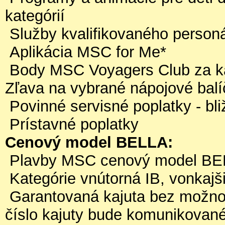
kategórií
Služby kvalifikovaného personá
Aplikácia MSC for Me*
Body MSC Voyagers Club za k
Zľava na vybrané nápojové balí
Povinné servisné poplatky - bli
Prístavné poplatky
Cenový model BELLA:
Plavby MSC cenový model BEL
Kategórie vnútorná IB, vonkaj
Garantovaná kajuta bez možnost
číslo kajuty bude komunikovan