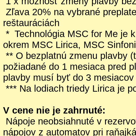
1 x možnosť zmeny plavby bez 
Zľava 20% na vybrané preplate
reštauráciách
* Technológia MSC for Me je k di
okrem MSC Lirica, MSC Sinfon
** O bezplatnú zmenu plavby (t
požiadané do 1 mesiaca pred p
plavby musí byť do 3 mesiacov
*** Na lodiach triedy Lirica je 
V cene nie je zahrnuté:
Nápoje neobsiahnuté v rezerv
nápojov z automatov pri raňajk