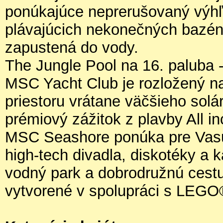
ponúkajúce neprerušovaný výhľ
plávajúcich nekonečných bazén
zapustená do vody.
The Jungle Pool na 16. paluba 
MSC Yacht Club je rozložený n
priestoru vrátane väčšieho solári
prémiový zážitok z plavby All in
MSC Seashore ponúka pre Vasu 
high-tech divadla, diskotéky a 
vodný park a dobrodružnú cestu
vytvorené v spolupráci s LEG