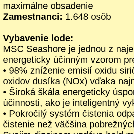
maximálne obsadenie
Zamestnanci:
1.648 osôb
Vybavenie lode:
MSC Seashore je jednou z najek
energeticky účinným vzorom pr
• 98% zníženie emisií oxidu sir
oxidov dusíka (NOx) vďaka naj
• Široká škála energeticky úspo
účinnosti, ako je inteligentný vy
• Pokročilý systém čistenia od
čistenie než väčšina pobrežnýc