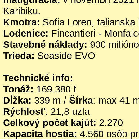
Karibiku.
Kmotra:
Sofia Loren, talianska
Lodenice:
Fincantieri - Monfal
Stavebné náklady:
900 milióno
Trieda:
Seaside EVO
Technické info:
Tonáž:
169.380 t
Dĺžka:
339 m /
Šírka
: max 41 
Rýchlosť
: 21,8 uzla
Celkový počet kajút:
2.270
Kapacita hostia:
4.560 osôb pr