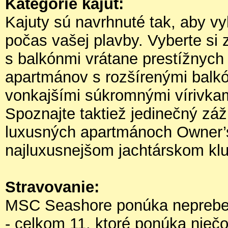
Kategórie kajút:
Kajuty sú navrhnuté tak, aby v
počas vašej plavby. Vyberte si 
s balkónmi vrátane prestížnych
apartmánov s rozšírenými balk
vonkajšími súkromnými vírivkam
Spoznajte taktiež jedinečný záž
luxusných apartmánoch Owner’s
najluxusnejšom jachtárskom k
Stravovanie:
MSC Seashore ponúka nepreber
- celkom 11, ktoré ponúka nieč