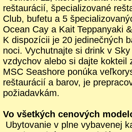
reštaurácií, špecializované reš
Club, bufetu a 5 špecializovanýc
Ocean Cay a Kait Teppanyaki &
K dispozícii je 20 jedinečných b
noci. Vychutnajte si drink v S
vzdychov alebo si dajte kokteil 
MSC Seashore ponúka veľkorys
reštaurácií a barov, je preprac
požiadavkám.
Vo všetkých cenových model
Ubytovanie v plne vybavenej ka