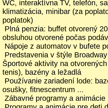
WC, interaktívna TV, telefón, sa
klimatizácia, minibar (za poplato
poplatok)
Plná penzia: buffet otvorený 20
obsluhou otvorené počas podáv
Nápoje z automatov v bufete po
Predstavenia v štýle Broadway
Športové aktivity na otvorených 
tenis), bazény a ležadlá
Používanie zariadení lode: bazé
osušky, fitnescentrum ...
Zábavné programy a animácie
Programy a animácie pre deti 