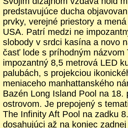
Svojim dizajnom vzdáva hold m
predstavujúce ducha objavovani
prvky, verejné priestory a mená
USA. Patrí medzi ne impozantný
slobody v srdci kasína a novo
časť lode s príhodným názvom 
impozantný 8,5 metrová LED kup
palubách, s projekciou ikonick
meniaceho manhattanského ná
Bazén Long Island Pool na 18.
ostrovom. Je prepojený s tema
The Infinity Aft Pool na zadku 
dosahujúci až na koniec zadnej