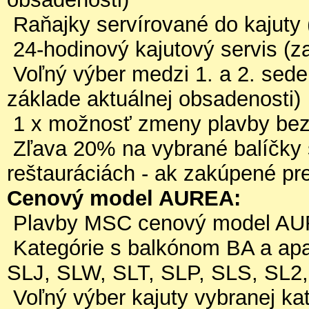
Raňajky servírované do kajuty (
24-hodinový kajutový servis (z
Voľný výber medzi 1. a 2. seden
základe aktuálnej obsadenosti)
1 x možnosť zmeny plavby bez 
Zľava 20% na vybrané balíčky 
reštauráciách - ak zakúpené pr
Cenový model AUREA:
Plavby MSC cenový model AU
Kategórie s balkónom BA a ap
SLJ, SLW, SLT, SLP, SLS, SL2
Voľný výber kajuty vybranej kat