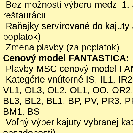
Bez možnosti výberu medzi 1. a
reštaurácii
Raňajky servírované do kajuty 
poplatok)
Zmena plavby (za poplatok)
Cenový model FANTASTICA:
Plavby MSC cenový model FA
Kategórie vnútorné IS, IL1, IR2
VL1, OL3, OL2, OL1, OO, OR2
BL3, BL2, BL1, BP, PV, PR3, 
BM1, BS
Voľný výber kajuty vybranej kat
obsadenosti)