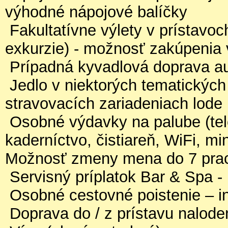
výhodné nápojové balíčky
Fakultatívne výlety v prístavoc
exkurzie) - možnosť zakúpenia
Prípadná kyvadlová doprava a
Jedlo v niektorých tematických 
stravovacích zariadeniach lode
Osobné výdavky na palube (telef
kaderníctvo, čistiareň, WiFi, min
Možnosť zmeny mena do 7 pra
Servisný príplatok Bar & Spa - 
Osobné cestovné poistenie – i
Doprava do / z prístavu nalode