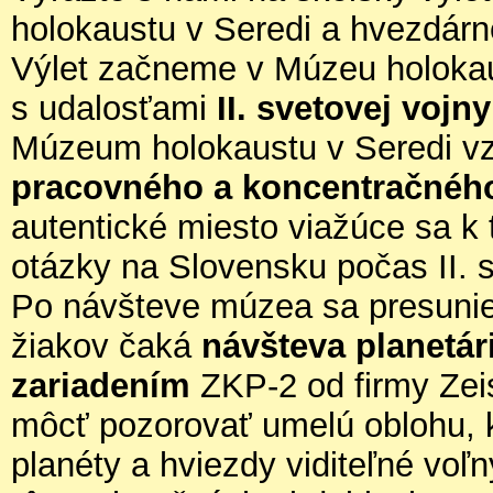
holokaustu v Seredi a hvezdárn
Výlet začneme v Múzeu holokau
s udalosťami
II. svetovej vojn
Múzeum holokaustu v Seredi vz
pracovného a koncentračnéh
autentické miesto viažúce sa k 
otázky na Slovensku počas II. s
Po návšteve múzea sa presunie
žiakov čaká
návšteva planetá
zariadením
ZKP-2 od firmy Zei
môcť pozorovať umelú oblohu, 
planéty a hviezdy viditeľné voľ