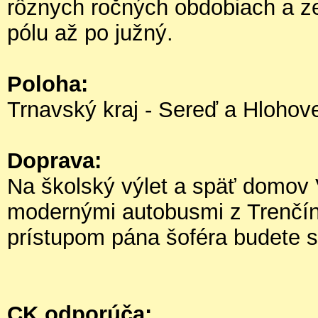
rôznych ročných obdobiach a z
pólu až po južný.
Poloha:
Trnavský kraj - Sereď a Hlohov
Doprava:
Na školský výlet a späť domov
modernými autobusmi z Trenčína
prístupom pána šoféra budete s
CK odporúča: