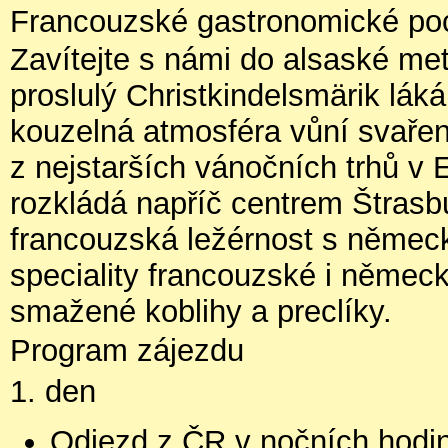
Francouzské gastronomické po
Zavítejte s námi do alsaské met
proslulý Christkindelsmärik láká
kouzelná atmosféra vůní svaře
z nejstarších vánočních trhů v 
rozkládá napříč centrem Štrasb
francouzská ležérnost s německ
speciality francouzské i německ
smažené koblihy a preclíky.
Program zájezdu
1. den
Odjezd z ČR v nočních hodi