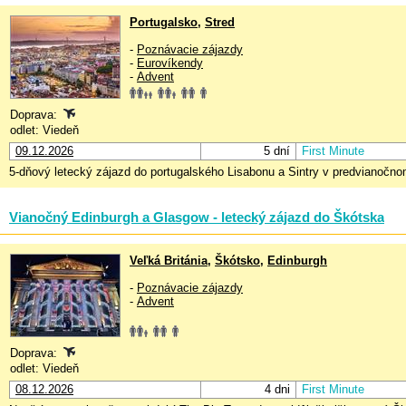
Portugalsko
,
Stred
-
Poznávacie zájazdy
-
Eurovíkendy
-
Advent
Doprava:
odlet: Viedeň
09.12.2026
5 dní
First Minute
5-dňový letecký zájazd do portugalského Lisabonu a Sintry v predvianočno
Vianočný Edinburgh a Glasgow - letecký zájazd do Škótska
Veľká Británia
,
Škótsko
,
Edinburgh
-
Poznávacie zájazdy
-
Advent
Doprava:
odlet: Viedeň
08.12.2026
4 dni
First Minute