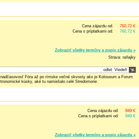
Cena zájazdu od:
760,72 €
Cena s príplatkami od:
760,72 €
Zobraziť všetky termíny a popis zájazdu »
Strava: raňajky
odlet: Viedeň
u, nadčasovosť Fóra až po rímske večné skvosty ako je Koloseum a Forum
stronomické kúsky, aké tu namiešalo celé Stredomorie.
Cena zájazdu od:
849 €
Cena s príplatkami od:
849 €
Zobraziť všetky termíny a popis zájazdu »