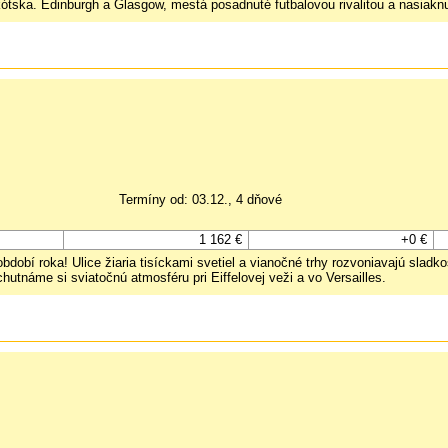
tska. Edinburgh a Glasgow, mestá posadnuté futbalovou rivalitou a nasiaknu
Termíny od: 03.12., 4 dňové
1 162 €
+0 €
období roka! Ulice žiaria tisíckami svetiel a vianočné trhy rozvoniavajú sla
utnáme si sviatočnú atmosféru pri Eiffelovej veži a vo Versailles.