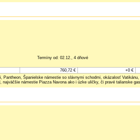
Termíny od: 02.12., 4 dňové
760,72 €
+0 €
vi, Pantheon, Španielske námestie so slávnymi schodmi, okázalosť Vatikán
najväčšie námestie Piazza Navona ako i úzke uličky, či pravé talianske ga