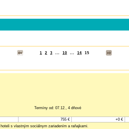
1
2
3
...
10
...
14
15
Termíny od: 07.12., 4 dňové
755 €
+0 €
 hoteli s vlastným sociálnym zariadením a raňajkami.