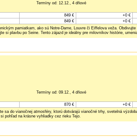
Termíny od: 12.12., 4 dňové
849 €
+0 €
849 €
+0 €
konickým pamiatkam, ako sú Notre-Dame, Louvre či Eiffelova veža. Obdivujte
i plavbu po Seine. Tento zájazd je ideálny pre milovníkov histórie, umenia a 
Termíny od: 09.12., 4 dňové
870 €
+0 €
te sa do vianočnej atmosféry, ktorú dotvárajú vianočné trhy, svetelná výzdob
 si pohľad na krásne vyhliadky cez rieku Tejo.