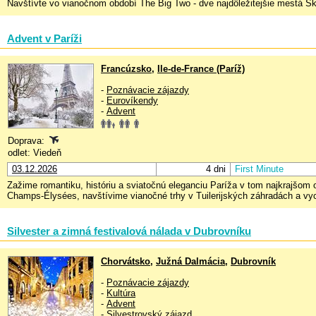
Navštívte vo vianočnom období The Big Two - dve najdôležitejšie mestá Škó
Advent v Paríži
Francúzsko
,
Ile-de-France (Paríž)
-
Poznávacie zájazdy
-
Eurovíkendy
-
Advent
Doprava:
odlet: Viedeň
03.12.2026
4 dni
First Minute
Zažime romantiku, históriu a sviatočnú eleganciu Paríža v tom najkrajšom 
Champs-Élysées, navštívime vianočné trhy v Tuilerijských záhradách a vych
Silvester a zimná festivalová nálada v Dubrovníku
Chorvátsko
,
Južná Dalmácia
,
Dubrovník
-
Poznávacie zájazdy
-
Kultúra
-
Advent
-
Silvestrovský zájazd