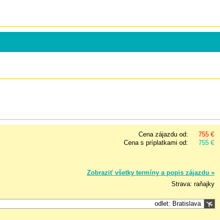
Cena zájazdu od:
755 €
Cena s príplatkami od:
755 €
Zobraziť všetky termíny a popis zájazdu »
Strava: raňajky
odlet: Bratislava