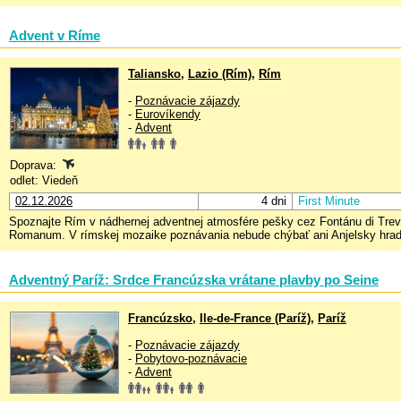
Advent v Ríme
Taliansko
,
Lazio (Rím)
,
Rím
-
Poznávacie zájazdy
-
Eurovíkendy
-
Advent
Doprava:
odlet: Viedeň
02.12.2026
4 dni
First Minute
Spoznajte Rím v nádhernej adventnej atmosfére pešky cez Fontánu di Tre
Romanum. V rímskej mozaike poznávania nebude chýbať ani Anjelsky hrad, 
Adventný Paríž: Srdce Francúzska vrátane plavby po Seine
Francúzsko
,
Ile-de-France (Paríž)
,
Paríž
-
Poznávacie zájazdy
-
Pobytovo-poznávacie
-
Advent