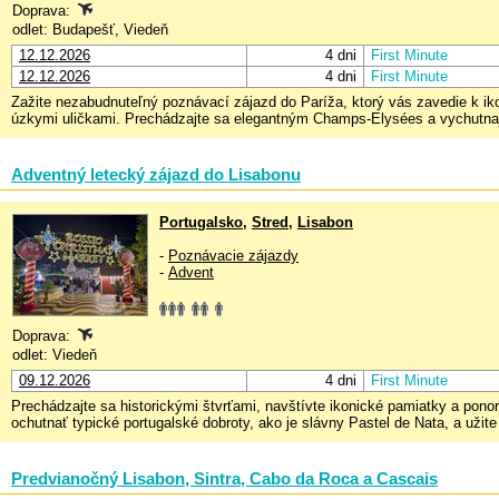
Doprava:
odlet: Budapešť, Viedeň
12.12.2026
4 dni
First Minute
12.12.2026
4 dni
First Minute
Zažite nezabudnuteľný poznávací zájazd do Paríža, ktorý vás zavedie k i
úzkymi uličkami. Prechádzajte sa elegantným Champs-Elysées a vychutnajte s
Adventný letecký zájazd do Lisabonu
Portugalsko
,
Stred
,
Lisabon
-
Poznávacie zájazdy
-
Advent
Doprava:
odlet: Viedeň
09.12.2026
4 dni
First Minute
Prechádzajte sa historickými štvrťami, navštívte ikonické pamiatky a ponor
ochutnať typické portugalské dobroty, ako je slávny Pastel de Nata, a užite
Predvianočný Lisabon, Sintra, Cabo da Roca a Cascais