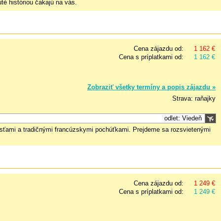
té históriou čakajú na vás.
Cena zájazdu od:
1 162 €
Cena s príplatkami od:
1 162 €
Zobraziť všetky termíny a popis zájazdu »
Strava: raňajky
odlet: Viedeň
dkosťami a tradičnými francúzskymi pochúťkami. Prejdeme sa rozsvietenými
Cena zájazdu od:
1 249 €
Cena s príplatkami od:
1 249 €