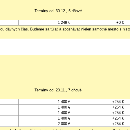
Termíny od: 30.12., 5 dňové
1 249 €
+0 €
érou dávnych čias. Budeme sa túlať a spoznávať nielen samotné mesto s his
Termíny od: 20.11., 7 dňové
1 400 €
+254 €
1 400 €
+254 €
1 400 €
+254 €
1 400 €
+254 €
2 000 €
+254 €