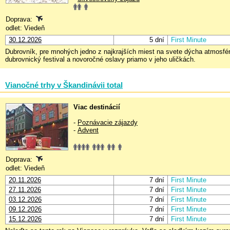
Doprava:
odlet: Viedeň
30.12.2026
5 dní
First Minute
Dubrovník, pre mnohých jedno z najkrajších miest na svete dýcha atmosf
dubrovnický festival a
novoročné oslavy priamo v jeho uličkách.
Vianočné trhy v Škandinávii total
Viac destinácií
-
Poznávacie zájazdy
-
Advent
Doprava:
odlet: Viedeň
20.11.2026
7 dní
First Minute
27.11.2026
7 dní
First Minute
03.12.2026
7 dní
First Minute
09.12.2026
7 dní
First Minute
15.12.2026
7 dní
First Minute