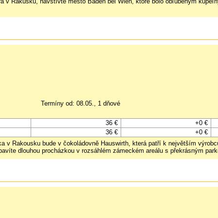
a v Rakúsku, navštívte mesto Baden bei Wien, ktoré bolo obľúbeným kúpeľn
Termíny od: 08.05., 1 dňové
36 €
+0 €
36 €
+0 €
ka v Rakousku bude v čokoládovně Hauswirth, která patří k největším výrobc
ko zbavíte dlouhou procházkou v rozsáhlém zámeckém areálu s překrásným pa