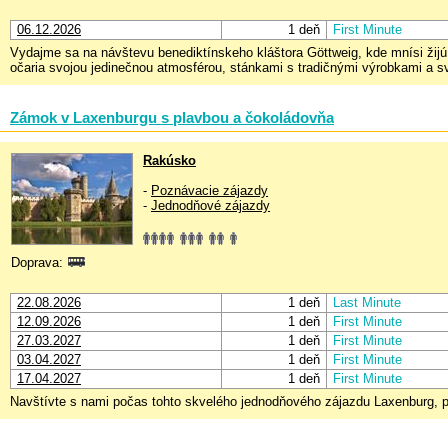
06.12.2026
1 deň
First Minute
Vydajme sa na návštevu benediktínskeho kláštora Göttweig, kde mnísi žijú
očaria svojou jedinečnou atmosférou, stánkami s tradičnými výrobkami a sv
Zámok v Laxenburgu s plavbou a čokoládovňa
Rakúsko
-
Poznávacie zájazdy
-
Jednodňové zájazdy
Doprava:
22.08.2026
1 deň
Last Minute
12.09.2026
1 deň
First Minute
27.03.2027
1 deň
First Minute
03.04.2027
1 deň
First Minute
17.04.2027
1 deň
First Minute
Navštívte s nami počas tohto skvelého jednodňového zájazdu Laxenburg, p