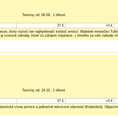
Termíny od: 06.09., 1 dňové
37 €
+0 €
esse, ktorý roztočí ten najfarebnejší kolotoč emócií. Malebné mestečko Tull
j vzorové záhrady, ktoré sú zdrojom inšpirácie, z ktorého sa vám nebude ch
Termíny od: 24.10., 1 dňové
37 €
+0 €
storické vínne pivnice a jedinečné tekvicové slávnosti (Kürbisfest). Objav