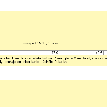
Termíny od: 25.10., 1 dňové
37 €
+0 €
ia barokové uličky a bohatá história. Pokračujte do Maria Taferl, kde vás o
ysly. Nechajte sa uniesť kúzlom Dolného Rakúska!