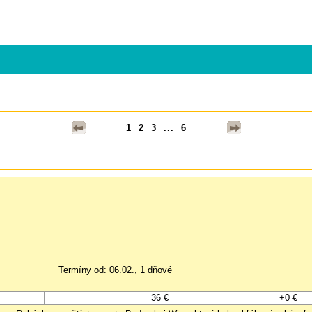
1
2
3
...
6
Termíny od: 06.02., 1 dňové
36 €
+0 €