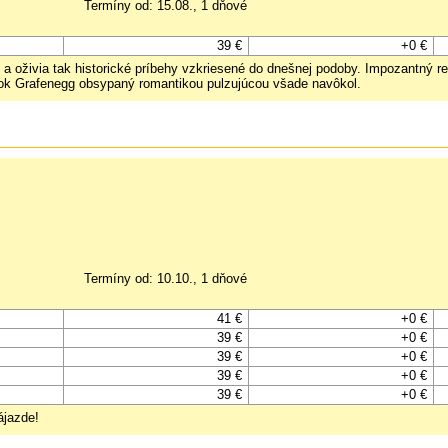
Termíny od: 15.08., 1 dňové
39 €
+0 €
oživia tak historické príbehy vzkriesené do dnešnej podoby. Impozantný re
mok Grafenegg obsypaný romantikou pulzujúcou všade navôkol.
Termíny od: 10.10., 1 dňové
41 €
+0 €
39 €
+0 €
39 €
+0 €
39 €
+0 €
39 €
+0 €
ájazde!