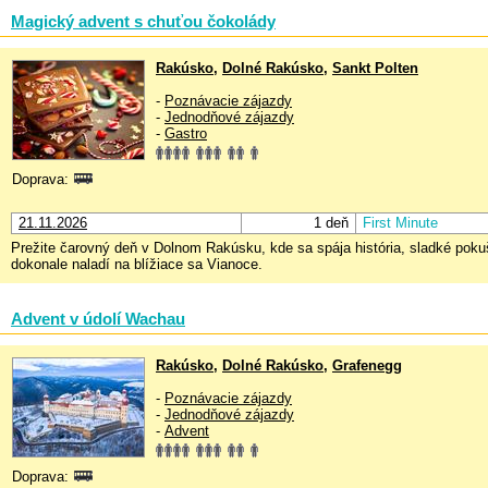
Magický advent s chuťou čokolády
Rakúsko
,
Dolné Rakúsko
,
Sankt Polten
-
Poznávacie zájazdy
-
Jednodňové zájazdy
-
Gastro
Doprava:
21.11.2026
1 deň
First Minute
Prežite čarovný deň v Dolnom Rakúsku, kde sa spája história, sladké poku
dokonale naladí na blížiace sa Vianoce.
Advent v údolí Wachau
Rakúsko
,
Dolné Rakúsko
,
Grafenegg
-
Poznávacie zájazdy
-
Jednodňové zájazdy
-
Advent
Doprava: