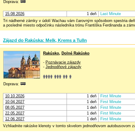
Doprava:
15.08.2026
1 deň
Last Minute
Tri nádherné zámky v údolí Wachau vám čarovným spôsobom spestria deň a 
a posledné miesto odpočinku následníka trónu Františka Ferdinanda a zá
Zájazd do Rakúska: Melk, Krems a Tulln
Rakúsko
,
Dolné Rakúsko
-
Poznávacie zájazdy
-
Jednodňové zájazdy
Doprava:
10.10.2026
1 deň
First Minute
10.04.2027
1 deň
First Minute
08.05.2027
1 deň
First Minute
22.05.2027
1 deň
First Minute
12.06.2027
1 deň
First Minute
Vzhliadnite rakúske klenoty v tomto skvelom jednodňovom autobusovom z