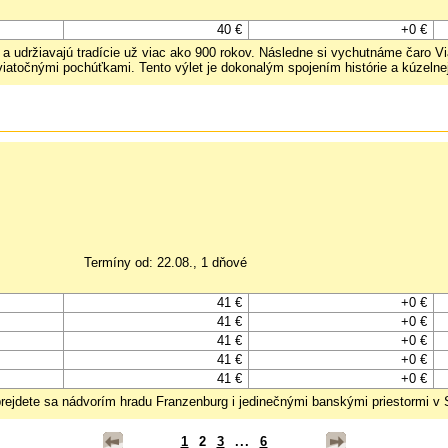
40 €
+0 €
 a udržiavajú tradície už viac ako 900 rokov. Následne si vychutnáme čaro 
iatočnými pochúťkami. Tento výlet je dokonalým spojením histórie a kúzelnej
Termíny od: 22.08., 1 dňové
41 €
+0 €
41 €
+0 €
41 €
+0 €
41 €
+0 €
41 €
+0 €
rejdete sa nádvorím hradu Franzenburg i jedinečnými banskými priestormi v 
1
2
3
...
6