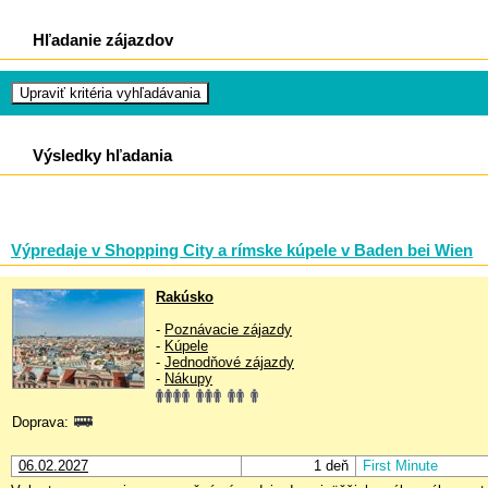
Hľadanie zájazdov
Výsledky hľadania
Výpredaje v Shopping City a rímske kúpele v Baden bei Wien
Rakúsko
-
Poznávacie zájazdy
-
Kúpele
-
Jednodňové zájazdy
-
Nákupy
Doprava:
06.02.2027
1 deň
First Minute