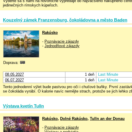
Vyberte sa s nami na novoročné výpredaje do najväčšieho nákupného centr
jedinečných rímskych kúpeľoch.
Kouzelný zámek Franzensburg, čokoládovna a město Baden
Rakúsko
-
Poznávacie zájazdy
-
Jednodňové zájazdy
Doprava:
08.05.2027
1 deň
Last Minute
06.07.2027
1 deň
Last Minute
Tento jednodenní výlet bude pastvou pro oči i chuťové buňky. První zastáv
se čokoláda vyrábí. O kalorie navíc nemějte strach, protože se jich leh
Výstava kvetín Tulln
Rakúsko
,
Dolné Rakúsko
,
Tulln an der Donau
-
Poznávacie zájazdy
-
Výstavy a podujatia