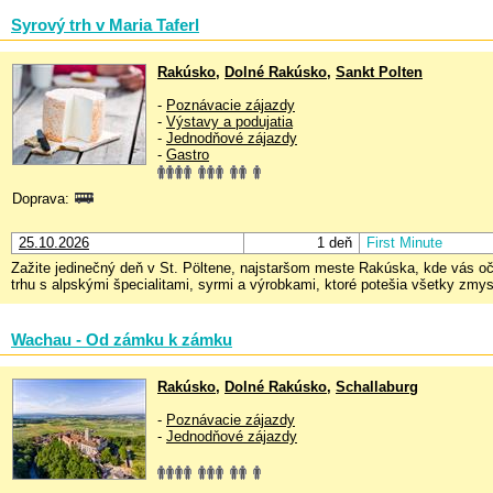
Syrový trh v Maria Taferl
Rakúsko
,
Dolné Rakúsko
,
Sankt Polten
-
Poznávacie zájazdy
-
Výstavy a podujatia
-
Jednodňové zájazdy
-
Gastro
Doprava:
25.10.2026
1 deň
First Minute
Zažite jedinečný deň v St. Pöltene, najstaršom meste Rakúska, kde vás očar
trhu s alpskými špecialitami, syrmi a výrobkami, ktoré potešia všetky zm
Wachau - Od zámku k zámku
Rakúsko
,
Dolné Rakúsko
,
Schallaburg
-
Poznávacie zájazdy
-
Jednodňové zájazdy