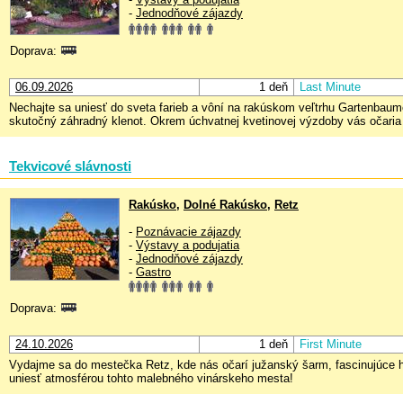
-
Jednodňové zájazdy
Doprava:
06.09.2026
1 deň
Last Minute
Nechajte sa uniesť do sveta farieb a vôní na rakúskom veľtrhu Gartenbaum
skutočný záhradný klenot. Okrem úchvatnej kvetinovej výzdoby vás očaria a
Tekvicové slávnosti
Rakúsko
,
Dolné Rakúsko
,
Retz
-
Poznávacie zájazdy
-
Výstavy a podujatia
-
Jednodňové zájazdy
-
Gastro
Doprava:
24.10.2026
1 deň
First Minute
Vydajme sa do mestečka Retz, kde nás očarí južanský šarm, fascinujúce hi
uniesť atmosférou tohto malebného vinárskeho mesta!