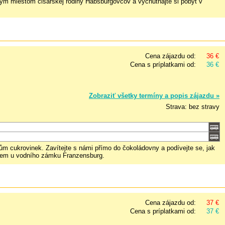
ým miestom cisárskej rodiny Habsburgovcov a vychutnajte si pobyt v
Cena zájazdu od:
36 €
Cena s príplatkami od:
36 €
Zobraziť všetky termíny a popis zájazdu »
Strava: bez stravy
ům cukrovinek. Zavítejte s námi přímo do čokoládovny a podívejte se, jak
rkem u vodního zámku Franzensburg.
Cena zájazdu od:
37 €
Cena s príplatkami od:
37 €